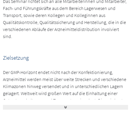
Das Seminar richtet sich an alle Mitarbeiterinnen und Mitarbeiter,
Fach- und Führungskräfte aus dem Bereich Lagerwesen und
Transport, sowie deren Kollegen und Kolleginnen aus
Qualitätskontrolle, Qualitätssicherung und Herstellung, die in die
verschiedenen Abläufe der Arzneimitteldistribution involviert
sind.
Zielsetzung
Der GMP-Horizont endet nicht nach der Konfektionierung,
Arzneimittel werden meist über weite Strecken und verschiedene
Klimazonen hinweg versendet und in unterschiedlichen Lagern
gelagert. Weltweit wird großen Wert auf die Einhaltung einer
Guten Lagerhaltungs- und Transportpraxis gelegt. Dies wird unter
anderem in §7 der AMWHV deutlich und im Rahmen von
Kundenaudits und Behördeninspektionen intensiver denn je
überprüft. Auch die EU GDP-Leitlinien enthalten eine Vielzahl an
Forderungen. Behörden aus anderen Ländern definieren