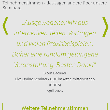
Teilnehmerstimmen - das sagen andere über unsere
Seminare:
e
„Ausgewogener Mix aus
„Se
„Se
„
Jac
auf
interaktiven Teilen, Vorträgen
ak
und vielen Praxisbeispielen.
st
Daher eine rundum gelungene
Veranstaltung. Besten Dank!“
Björn Bachner
Live Online Seminar - GDP im Arzneimittelvertrieb
(GDP 5)
April 2026
Weitere Teilnehmerstimmen