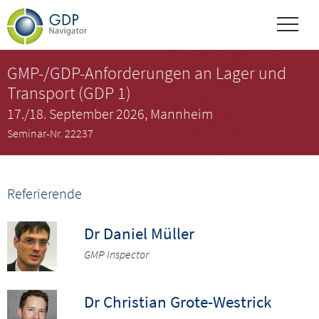
GMP-/GDP-Anforderungen an Lager und
Transport (GDP 1)
17./18. September 2026, Mannheim
Seminar-Nr. 22237
Referierende
Dr Daniel Müller
GMP Inspector
Dr Christian Grote-Westrick