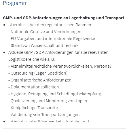
Programm
ebenfalls hohe Erwartungen.
GMP- und GDP-Anforderungen an Lagerhaltung und Transport
Lernen Sie in diesem Seminar, wie Sie Ihr Lager GMP/GDP-
Überblick über den regulatorischen Rahmen
konform einrichten und betreiben und diskutieren Sie
- Nationale Gesetze und Verordnungen
verschiedene Lagerhaltungssysteme und typische Mängel.
- EU-Vorgaben und internationale Regelwerke
Bekommen Sie außerdem einen Einblick in die verschiedenen
- Stand von Wissenschaft und Technik
Aspekte der Arzneimitteldistribution (GDP) und des Cold Chain
Aktuelle GMP-/GDP-Anforderungen für alle relevanten
Managements.
Logistikbereiche wie z. B.
- Arzneimittelrechtliche Verantwortlichkeiten, Personal
- Outsourcing (Lager, Spedition)
- Organisatorische Anforderungen
- Dokumentationspflichten
- Hygiene, Reinigung und Schädlingsbekämpfung
- Qualifizierung und Monitoring von Lagern
- Kühlpflichtige Transporte
- Validierung von Transportvorgängen
Internationaler Warenverkehr: Einfuhr- und
Zollbestimmungen