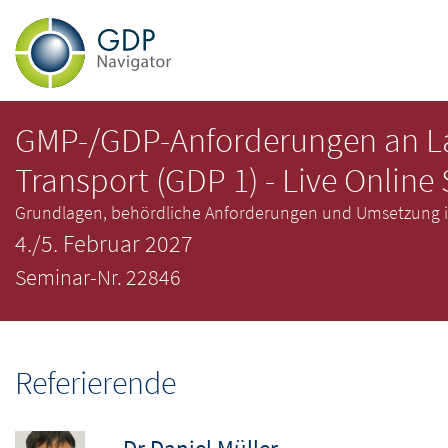
GMP-/GDP-Anforderungen an L
Transport (GDP 1) - Live Online
Grundlagen, behördliche Anforderungen und Umsetzung in
4./5. Februar 2027
Seminar-Nr. 22846
Referierende
Dr Daniel Müller