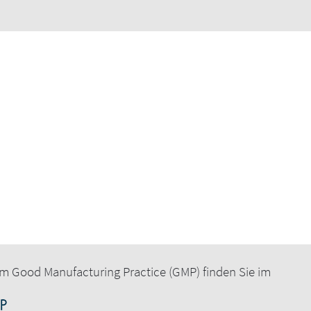
h@concept-heidelberg.de
 typische GMP-Mängel in pharm. Lagern
er Kühlzelle
piel der Distribution vom Großhandel zur
Bereich
m Good Manufacturing Practice (GMP) finden Sie im
erwarten