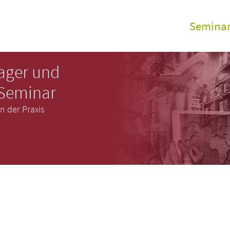
Semina
GDP Sem
ager und
Alle Vera
 Seminar
Online S
 der Praxis
Aufzeic
GDP elea
GDP Inho
Zertifizi