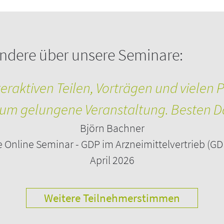
ndere über unsere Seminare:
Temperaturprofile
raktiven Teilen, Vorträgen und vielen P
eit vom Transportmittel
um gelungene Veranstaltung. Besten D
hen Ihnen vor und nach der Veranstaltung zum
Björn Bachner
lnehmer/innen erhalten im Anschluss an das
e Online Seminar - GDP im Arzneimittelvertrieb (GD
April 2026
DP-Mängel
Weitere Teilnehmerstimmen
oncept-heidelberg.de