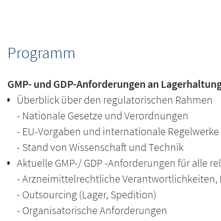
Weltweit wird großen Wert auf die Einhaltung ei
gelegt. Dies wird unter anderem in §7 der AMW
und Behördeninspektionen intensiver denn je üb
Programm
eine Vielzahl an Forderungen. Behörden aus and
Erwartungen.
GMP- und GDP-Anforderungen an Lagerhaltung
Lernen Sie in diesem Live Online Seminar, wie S
Überblick über den regulatorischen Rahmen
betreiben und diskutieren Sie verschiedene La
- Nationale Gesetze und Verordnungen
Bekommen Sie außerdem einen Einblick in die 
- EU-Vorgaben und internationale Regelwerke
Arzneimitteldistribution und des Cold Chain M
- Stand von Wissenschaft und Technik
Aktuelle GMP-/ GDP -Anforderungen für alle rel
- Arzneimittelrechtliche Verantwortlichkeiten,
- Outsourcing (Lager, Spedition)
- Organisatorische Anforderungen