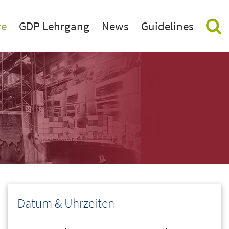
re
GDP Lehrgang
News
Guidelines
inare
Aktuelle GDP News
nstaltungen vor Ort (in Hotels)
GDP Newsletter beantragen
eminare
hnungen
rning
use Training
erte GDP Weiterbildung
Datum & Uhrzeiten