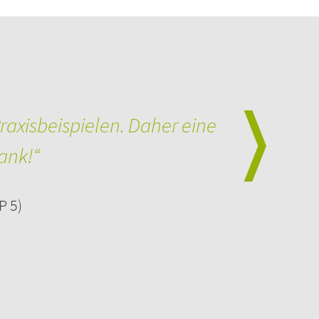
raxisbeispielen. Daher eine
ank!“
P 5)