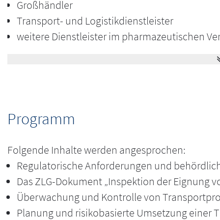
Großhändler
Transport- und Logistikdienstleister
weitere Dienstleister im pharmazeutischen Ve
Zielsetzung
Ziel des Webinars ist es, den Teilnehmenden ei
Programm
praxisorientierten Überblick zur Transportvalidi
Folgende Inhalte werden angesprochen:
Regulatorische Anforderungen und behördlic
Das ZLG-Dokument „Inspektion der Eignung v
Überwachung und Kontrolle von Transportpr
Planung und risikobasierte Umsetzung einer T