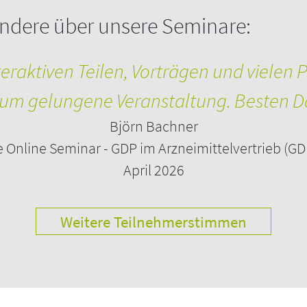
ndere über unsere Seminare:
nehmer):
raktiven Teilen, Vorträgen und vielen P
um gelungene Veranstaltung. Besten D
Björn Bachner
 und die Übertragung wird von mehreren
e Online Seminar - GDP im Arzneimittelvertrieb (GD
pyright von CONCEPT HEIDELBERG sowie das des/r
April 2026
Weitere Teilnehmerstimmen
 als PDF-Datei zur Verfügung gestellt. Alle
Seminar ein Teilnahmezertifikat zugesandt.