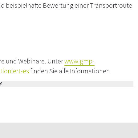
nd beispielhafte Bewertung einer Transportroute
are und Webinare. Unter
www.gmp-
tioniert-es
finden Sie alle Informationen
staltungen erforderlich ist und können
en zur Teilnahme erfüllt. Falls die Installation
 im EDV-System nicht möglich ist, kontaktieren
 Standard, und die notwendigen Einrichtungen