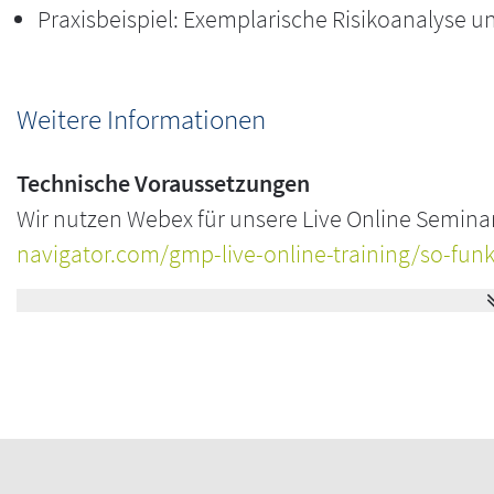
Praxisbeispiel: Exemplarische Risikoanalyse u
Weitere Informationen
Technische Voraussetzungen
Wir nutzen Webex für unsere Live Online Semin
navigator.com/gmp-live-online-training/so-funk
darüber, was für die Teilnahme an unseren Veran
überprüfen, ob Ihr System die nötigen Anforderung
von Browsererweiterungen aufgrund Ihrer Rechte
Sie bitte Ihre IT-Abteilung. Webex ist heute ein
sind schnell und einfach zu machen.