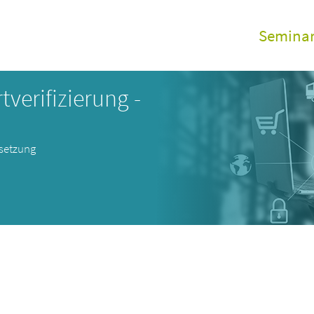
Semina
GDP Sem
verifizierung -
Alle Vera
Online S
msetzung
Aufzeic
GDP elea
GDP Inho
Zertifizi