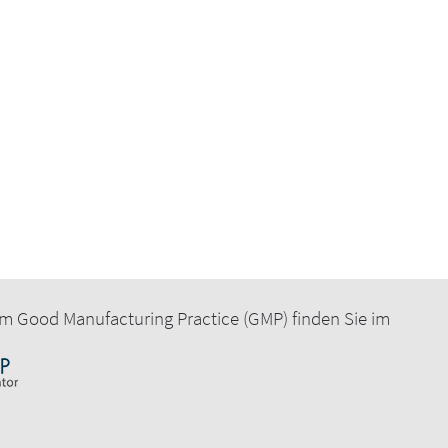
@concept-heidelberg.de
ach@concept-heidelberg.de
m Good Manufacturing Practice (GMP) finden Sie im