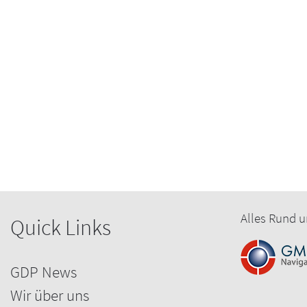
Kontaktpersonen
Fragen zum Inhalt:
Herr Dr. Markus Funk, +49 (0)6221 84 44 40,
funk
Fragen zur Organisation:
Frau Nicole Bach, +49 (0)6221 84 44 22,
nicole.b
Alles Rund u
Quick Links
GDP News
Wir über uns