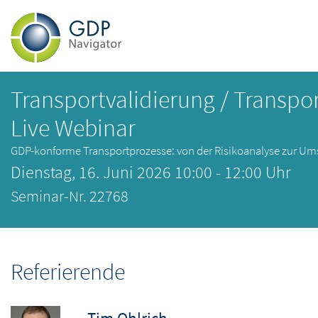
Transportvalidierung / Transport
Live Webinar
GDP-konforme Transportprozesse: von der Risikoanalyse zur U
Dienstag, 16. Juni 2026 10:00 - 12:00 Uhr
Seminar-Nr. 22768
Referierende
Tim Ohlrich