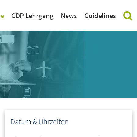
re
GDP Lehrgang
News
Guidelines
inare
Aktuelle GDP News
nstaltungen vor Ort (in Hotels)
GDP Newsletter beantragen
eminare
hnungen
rning
use Training
erte GDP Weiterbildung
Datum & Uhrzeiten