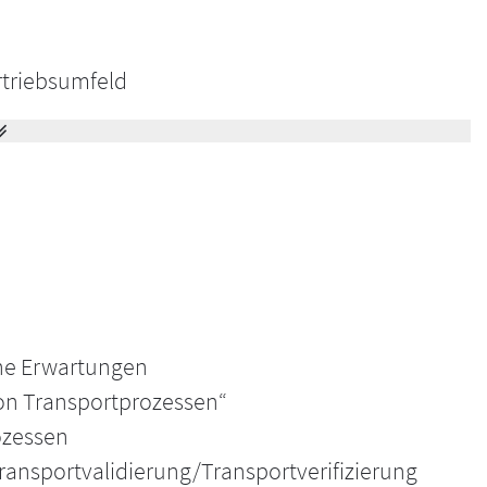
rtriebsumfeld
nen kompakten, regulatorisch fundierten und
erung bzw. Transportverifizierung zu vermitteln.
he Erwartungen
on Transportprozessen“
ozessen
ransportvalidierung/Transportverifizierung