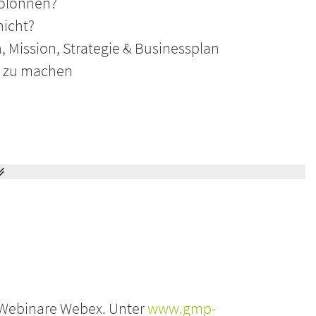
kolonnen?
nen grundlegenden Überblick über die
nicht?
Industrie – leicht verständlich und praxisnah.
 Mission, Strategie & Businessplan
nternehmenszielen abgeleitet werden, welche
ar zu machen
 Sie diese sinnvoll einsetzen. Theorie trifft
eiten, die Sie dazu befähigen, professionell mit
Industrie:
d Webinare Webex. Unter
www.gmp-