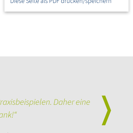
Diese Seite als PDF drucken/speichern
raxisbeispielen. Daher eine
ank!“