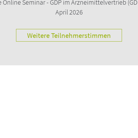
e Online Seminar - GDP im Arzneimittelvertrieb (GD
 Kennzahlen-Systemen
April 2026
Weitere Teilnehmerstimmen
@concept-heidelberg.de
en?
luckhaupt@concept-heidelberg.de