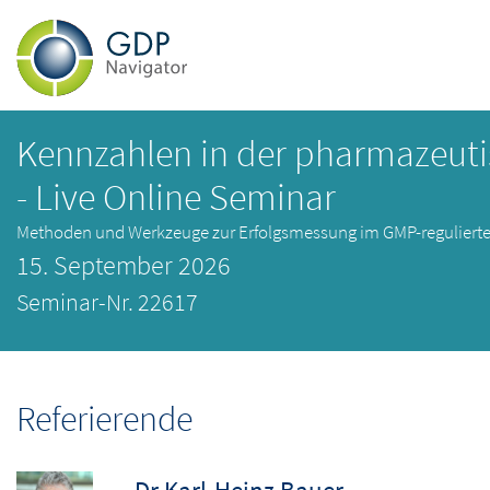
Kennzahlen in der pharmazeuti
- Live Online Seminar
Methoden und Werkzeuge zur Erfolgsmessung im GMP-reguliert
15. September 2026
Seminar-Nr. 22617
Referierende
Dr Karl-Heinz Bauer