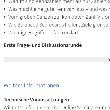
Warum sind Kennzahlen mehr als nur Zahlen
In diesem Live Online Seminar bekommen Sie ei
Was macht eine gute Kennzahl aus – und was 
wichtigsten Kennzahlen in der pharmazeutischen 
Vom großen Ganzen zur konkreten Zahl: Vision,
Sie lernen, wie Kennzahlen aus strategischen U
Wie Balanced Scorecards helfen, Ziele greifb
Werte in Ihrem GMP-Umfeld wirklich zählen und wie
Wichtige Begriffe einfach erklärt
Praxis: mit Beispielen, Austausch und Übungseinh
Erste Frage- und Diskussionsrunde
KPIs zu arbeiten.
Kennzahlen im Detail – was zählt in der Praxis?
Typische Kennzahlen in der pharmazeutischen 
- Right First Time
- Fehlerrate
Weitere Informationen
- Reklamationsquote
Technische Voraussetzungen
- Schulungsgrad
Wir nutzen für unsere Live Online Seminare un
- Ausbeute