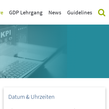
re
GDP Lehrgang
News
Guidelines
inare
Aktuelle GDP News
nstaltungen vor Ort (in Hotels)
GDP Newsletter beantragen
eminare
hnungen
rning
use Training
erte GDP Weiterbildung
Datum & Uhrzeiten