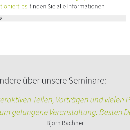
tioniert-es
finden Sie alle Informationen
staltungen erforderlich ist und können
en zur Teilnahme erfüllt. Falls die Installation
 im EDV-System nicht möglich ist, kontaktieren
 Standard, und die notwendigen Einrichtungen
ndere über unsere Seminare:
den
raktiven Teilen, Vorträgen und vielen P
stehen
um gelungene Veranstaltung. Besten D
hen Ihnen vor und nach der Veranstaltung zum
Björn Bachner
lnehmer/innen erhalten im Anschluss an das