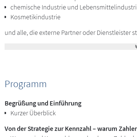
chemische Industrie und Lebensmittelindustr
Kosmetikindustrie
und alle, die externe Partner oder Dienstleister 
Zielsetzung
Ob in der Produktion, Verpackung, Qualitätskontr
Programm
pharmazeutischen Industrie reicht GMP-Wissen h
zentrales Steuerungsinstrument, wenn es um Effiz
Begrüßung und Einführung
geht. Doch viele Naturwissenschaftler/ innen, T
Kurzer Überblick
vertiefte betriebswirtschaftliche Ausbildung mit.
Die Folge: Viele KPIs bleiben Black Boxes – Zahl
Von der Strategie zur Kennzahl – warum Zahle