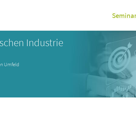
Semina
GDP Sem
schen Industrie
Alle Vera
Online S
en Umfeld
Aufzeic
GDP elea
GDP Inho
Zertifizi