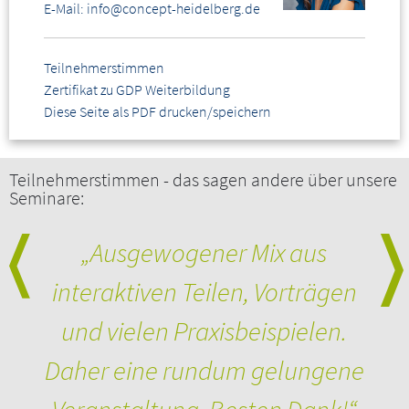
E-Mail: info@concept-heidelberg.de
Betäubungsmittelverkehr innerhalb Deutschlands
(Binnenhandel)
Grenzüberschreitender Betäubungsmittelverkehr
Teilnehmerstimmen
(Außenhandel)
Zertifikat zu GDP Weiterbildung
Formularwesen
Diese Seite als PDF drucken/speichern
Dokumentation
Lagerung und Auflagen zur Sicherung
Zollamtliche Abwicklung
Teilnehmerstimmen - das sagen andere über unsere
Seminare:
Wichtige Abläufe beim Umgang mit Betäubungsmitteln –
Beispiele aus der Praxis
e
„Ausgewogener Mix aus
„Se
„Se
„
Handel und Erwerb von Betäubungsmitteln
Abgabe von Betäubungsmitteln
Jac
interaktiven Teilen, Vorträgen
um
ak
Verarbeitung eines Betäubungsmittels
Verarbeitung einer ausgenommenen Zubereitung
und vielen Praxisbeispielen.
Umgang mit Referenzsubstanzen im Labor
Musterzug
st
Daher eine rundum gelungene
Lagerung von Rückstellmustern
Amtliche Probennahme