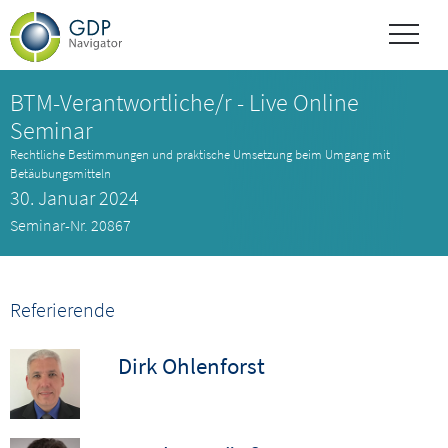
BTM-Verantwortliche/r - Live Online
Seminar
Rechtliche Bestimmungen und praktische Umsetzung beim Umgang mit
Betäubungsmitteln
30. Januar 2024
Seminar-Nr. 20867
Referierende
Dirk Ohlenforst