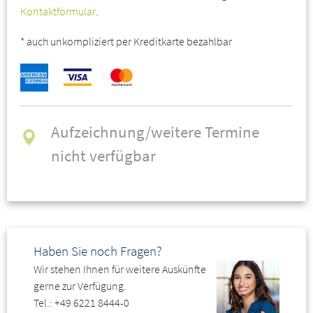
Kontaktformular
.
Maßnahmen
* auch unkompliziert per Kreditkarte bezahlbar
Betäubungsmittelverantwortliche als öffentlich-rechtliche
Garantenträger
Aufgaben, Pflichten und Verantwortung
Verfahren der Benennung
Stellenbeschreibung
Anbindung an das Unternehmen bzw. die Einrichtung
Aufzeichnung/weitere Termine
Organisatorische Strukturen, Organigramm
nicht verfügbar
Verantwortungsabgrenzung
Pflichten und Haftungsfragen
Haftung durch Vertreter der juristischen Person
Organisatorisches Verschulden
Strafrecht und Ordnungswidrigkeit
Haben Sie noch Fragen?
Schadensvorsorge
Wir stehen Ihnen für weitere Auskünfte
gerne zur Verfügung.
Umgang mit Betäubungsmitteln in einem pharmazeutischen
Tel.: +49 6221 8444-0
Unternehmen