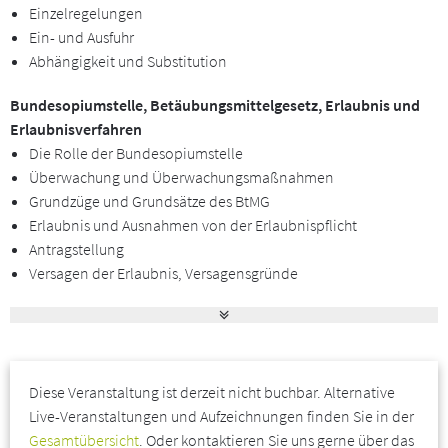
Einzelregelungen
Ein- und Ausfuhr
Dieses Live Online Seminar richtet sich an alle Mitarbeiter/innen,
Abhängigkeit und Substitution
Fach- und Führungskräfte aus Unternehmen und Einrichtungen,
die Verantwortlichkeiten im Rahmen des
Bundesopiumstelle, Betäubungsmittelgesetz, Erlaubnis und
Betäubungsmittelgesetzes übernehmen oder sich über diese
Erlaubnisverfahren
informieren möchten.
Die Rolle der Bundesopiumstelle
Überwachung und Überwachungsmaßnahmen
Technische Voraussetzungen
Grundzüge und Grundsätze des BtMG
Erlaubnis und Ausnahmen von der Erlaubnispflicht
Wir nutzen für unsere Live Online Seminare und Webinare Webex.
Antragstellung
Unter www.gmp-navigator.com/gmp-live-online-training/so-
Versagen der Erlaubnis, Versagensgründe
funktioniert-es finden Sie alle Informationen darüber, was für die
Rücknahme und Widerruf
Teilnahme an unseren Veranstaltungen erforderlich ist und
Fristen
können überprüfen, ob Ihr System die nötigen Anforderungen zur
Be- und Einschränkungen
Teilnahme erfüllt. Falls die Installation von
Meldung nach § 18 BtMG
Browsererweiterungen aufgrund Ihrer Rechte im EDV-System
Diese Veranstaltung ist derzeit nicht buchbar. Alternative
Abgabebelegverfahren
nicht möglich ist, kontaktieren Sie bitte Ihre IT-Abteilung. Webex
Live-Veranstaltungen und Aufzeichnungen finden Sie in der
Internationale Übereinkommen
ist heute ein Standard, und die notwendigen Einrichtungen sind
Gesamtübersicht
. Oder kontaktieren Sie uns gerne über das
Das Ineinandergreifen nationaler und internationaler
schnell und einfach zu machen.