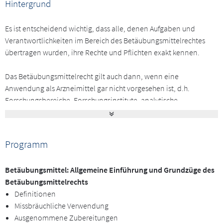
Hintergrund
Es ist entscheidend wichtig, dass alle, denen Aufgaben und
Verantwortlichkeiten im Bereich des Betäubungsmittelrechtes
übertragen wurden, ihre Rechte und Pflichten exakt kennen.
Das Betäubungsmittelrecht gilt auch dann, wenn eine
Anwendung als Arzneimittel gar nicht vorgesehen ist, d.h.
Forschungsbereiche, Forschungsinstitute, analytische
Laboratorien oder Einrichtungen der Qualitätskontrolle müssen
die einschlägigen Bestimmungen beachten. Um diese Beachtung
zu garantieren, ist eine verantwortliche Person
Programm
(Betäubungsmittelverantwortliche/ r) zu benennen.
Betäubungsmittel: Allgemeine Einführung und Grundzüge des
Als öffentlich-rechtliche Garantenträger/innen stehen BTM-
Betäubungsmittelrechts
Verantwortliche in der Verantwortung. Im Fall von Verstößen
Definitionen
droht eine persönliche Haftung.
Missbräuchliche Verwendung
Zielgruppe
Ausgenommene Zubereitungen