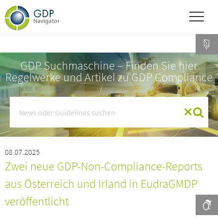
GDP Suchmaschine – Finden Sie hier
Regelwerke und Artikel zu GDP Compliance
08.07.2025
Zwei neue GDP-Non-Compliance-Reports
aus Österreich und Irland in EudraGMDP
veröffentlicht