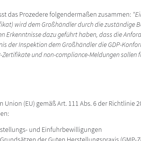
sst das Prozedere folgendermaßen zusammen:
"Ei
fikat) wird dem Großhändler durch die zuständige Be
en Erkenntnisse dazu geführt haben, dass die Anfo
nis der Inspektion dem Großhändler die GDP-Konformi
ertifikate und non-compliance-Meldungen sollen fü
Union (EU) gemäß Art. 111 Abs. 6 der Richtlinie 20
nen:
rstellungs- und Einfuhrbewilligungen
Grundsätzen der Guten Herstellungspraxis (GMP-Ze