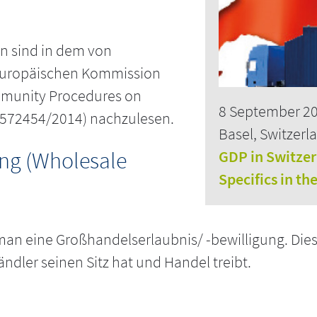
en sind in dem von
 Europäischen Kommission
mmunity Procedures on
8 September 2
/572454/2014) nachzulesen.
Basel, Switzerl
ung (Wholesale
GDP in Switze
Specifics in th
man eine Großhandelserlaubnis/ -bewilligung. Dies
ändler seinen Sitz hat und Handel treibt.