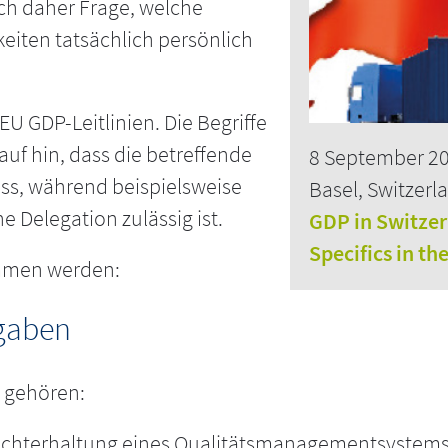
ch daher Frage, welche
keiten tatsächlich persönlich
EU GDP-Leitlinien. Die Begriffe
f hin, dass die betreffende
8 September 2
s, während beispielsweise
Basel, Switzerl
e Delegation zulässig ist.
GDP in Switze
Specifics in th
mmen werden:
gaben
 gehören:
rechterhaltung eines Qualitätsmanagementsystem