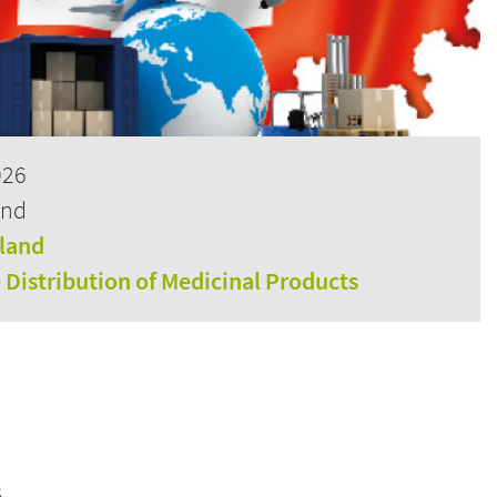
026
and
rland
e Distribution of Medicinal Products
s