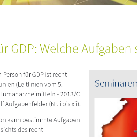
ür GDP: Welche Aufgaben 
Person für GDP ist recht
Seminare
nien (Leitlinien vom 5.
 Humanarzneimitteln - 2013/C
ufgabenfelder (Nr. i bis xii).
Person kann bestimmte Aufgaben
sichts des recht