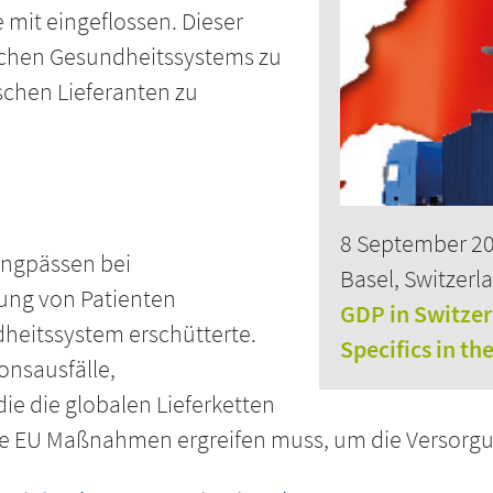
e mit eingeflossen. Dieser
äischen Gesundheitssystems zu
schen Lieferanten zu
8 September 2
engpässen bei
Basel, Switzerl
ung von Patienten
GDP in Switze
dheitssystem erschütterte.
Specifics in th
onsausfälle,
ie die globalen Lieferketten
die EU Maßnahmen ergreifen muss, um die Versorgun