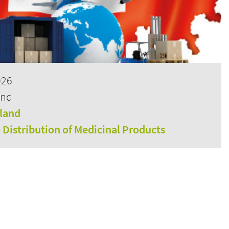
026
and
rland
e Distribution of Medicinal Products