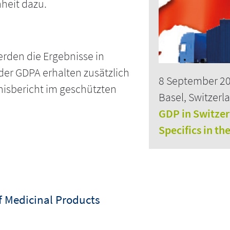
heit dazu.
rden die Ergebnisse in
der GDPA erhalten zusätzlich
8 September 2
bnisbericht im geschützten
Basel, Switzerl
GDP in Switze
Specifics in th
of Medicinal Products