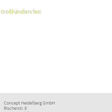
 Großhändlers fest
Concept Heidelberg GmbH
Rischerstr. 8