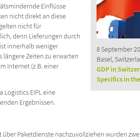
tätsmindernde Einflüsse
en nicht direkt an diese
elten nicht für
lich, denn Lieferungen durch
st innerhalb weniger
8 September 2
 längere Zeiten zu erwarten
Basel, Switzerl
im Internet (z.B. einer
GDP in Switze
Specifics in th
 Logistics EIPL eine
ckenden Ergebnissen.
über Paketdienste nachzuvollziehen wurden zwei