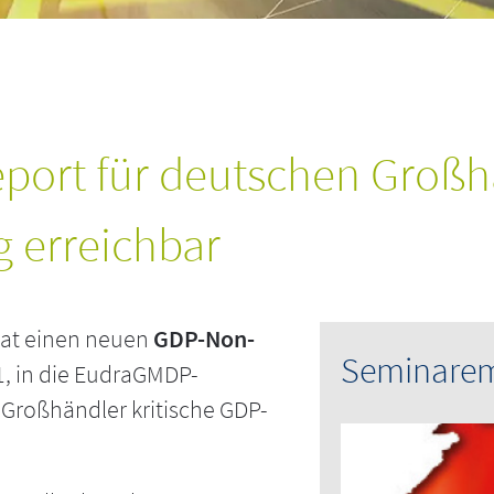
ort für deutschen Großhä
g erreichbar
hat einen neuen
GDP-Non-
Seminare
21, in die EudraGMDP-
Großhändler kritische GDP-