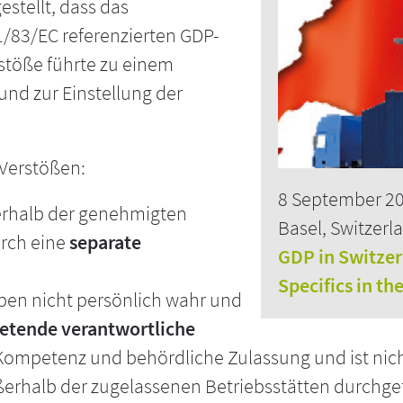
estellt, dass das
01/83/EC referenzierten GDP-
rstöße führte zu einem
und zur Einstellung der
 Verstößen:
8 September 2
erhalb der genehmigten
Basel, Switzerl
urch eine
separate
GDP in Switze
Specifics in th
ben nicht persönlich wahr und
retende verantwortliche
ompetenz und behördliche Zulassung und ist nicht
ußerhalb der zugelassenen Betriebsstätten durchge