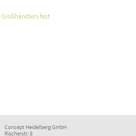
 Großhändlers fest
Concept Heidelberg GmbH
Rischerstr. 8