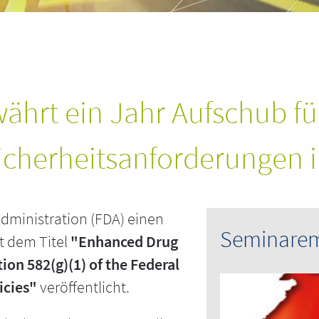
ährt ein Jahr Aufschub f
icherheitsanforderungen i
dministration (FDA) einen
Seminare
t dem Titel
"Enhanced Drug
on 582(g)(1) of the Federal
icies"
veröffentlicht.