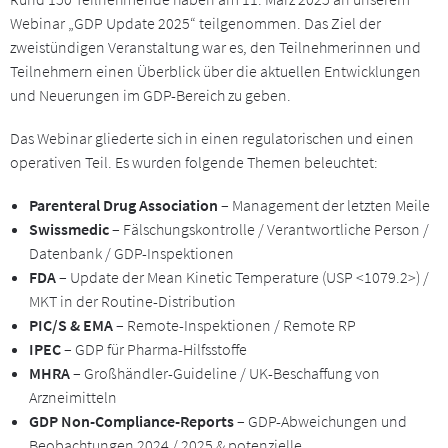
Webinar „GDP Update 2025“ teilgenommen. Das Ziel der
zweistündigen Veranstaltung war es, den Teilnehmerinnen und
Teilnehmern einen Überblick über die aktuellen Entwicklungen
und Neuerungen im GDP-Bereich zu geben.
Das Webinar gliederte sich in einen regulatorischen und einen
operativen Teil. Es wurden folgende Themen beleuchtet:
Parenteral Drug Association
– Management der letzten Meile
Swissmedic
– Fälschungskontrolle / Verantwortliche Person /
Datenbank / GDP-Inspektionen
FDA
– Update der Mean Kinetic Temperature (USP <1079.2>) /
MKT in der Routine-Distribution
PIC/S & EMA
– Remote-Inspektionen / Remote RP
IPEC
– GDP für Pharma-Hilfsstoffe
MHRA
– Großhändler-Guideline / UK-Beschaffung von
Arzneimitteln
GDP Non-Compliance-Reports
– GDP-Abweichungen und
Beobachtungen 2024 / 2025 & potenzielle