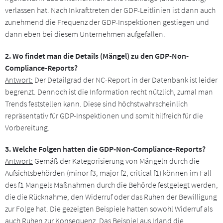
verlassen hat. Nach Inkrafttreten der GDP-Leitlinien ist dann auch
zunehmend die Frequenz der GDP-Inspektionen gestiegen und
dann eben bei diesem Unternehmen aufgefallen.
2. Wo findet man die Details (Mängel) zu den GDP-Non-
Compliance-Reports?
Antwort:
Der Detailgrad der NC-Report in der Datenbank ist leider
begrenzt. Dennoch ist die Information recht nützlich, zumal man
Trends feststellen kann. Diese sind höchstwahrscheinlich
repräsentativ für GDP-Inspektionen und somit hilfreich für die
Vorbereitung.
3. Welche Folgen hatten die
GDP-Non-Compliance-Reports
?
Antwort:
Gemäß der Kategorisierung von Mängeln durch die
Aufsichtsbehörden (minor f3, major f2, critical f1) können im Fall
des f1 Mangels Maßnahmen durch die Behörde festgelegt werden,
die die Rücknahme, den Widerruf oder das Ruhen der Bewilligung
zur Folge hat. Die gezeigten Beispiele hatten sowohl Widerruf als
auch Ruhen zur Konsequenz. Das Beispiel aus Irland die