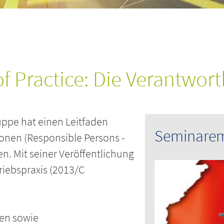
of Practice: Die Verantwor
uppe hat einen Leitfaden
Seminare
sonen (Responsible Persons -
en. Mit seiner Veröffentlichung
riebspraxis (2013/C
gen sowie