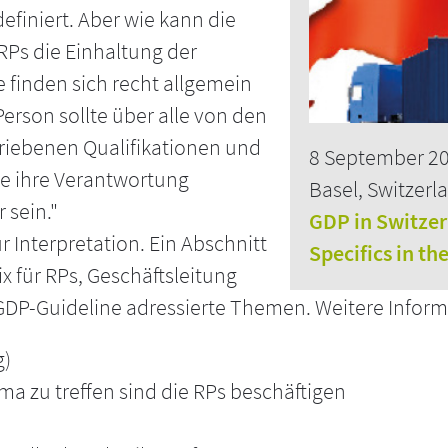
efiniert. Aber wie kann die
Ps die Einhaltung der
finden sich recht allgemein
Person sollte über alle von den
hriebenen Qualifikationen und
8 September 2
te ihre Verantwortung
Basel, Switzerl
 sein."
GDP in Switze
r Interpretation. Ein Abschnitt
Specifics in th
 für RPs, Geschäftsleitung
GDP-Guideline adressierte Themen. Weitere Inform
g)
ma zu treffen sind die RPs beschäftigen