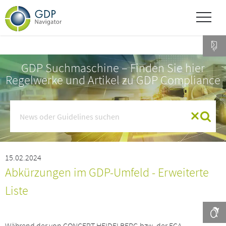
GDP Suchmaschine – Finden Sie hier
Regelwerke und Artikel zu GDP Compliance
15.02.2024
Abkürzungen im GDP-Umfeld - Erweiterte
Liste
Während der von CONCEPT HEIDELBERG bzw. der ECA