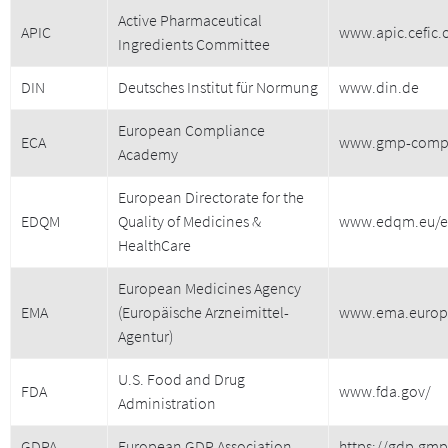
Active Pharmaceutical
APIC
www.apic.cefic.
Ingredients Committee
DIN
Deutsches Institut für Normung
www.din.de
European Compliance
ECA
www.gmp-compl
Academy
European Directorate for the
EDQM
Quality of Medicines &
www.edqm.eu/e
HealthCare
European Medicines Agency
EMA
(Europäische Arzneimittel-
www.ema.europ
Agentur)
U.S. Food and Drug
FDA
www.fda.gov/
Administration
GDPA
European GDP Association
https://gdp.gmp