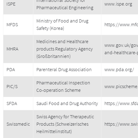
ISPE
www.ispe.org
Pharmaceutical Engineering
Ministry of Food and Drug
MFDS
https://www.mfd
Safety (Korea)
Medicines and Healthcare
www.gov.uk/gov
MHRA
products Regulatory Agency
and-healthcare-
(Großbritannien)
PDA
Parenteral Drug Association
www.pda.org/
Pharmaceutical Inspection
PIC/S
www.picscheme
Co-operation Scheme
SFDA
Saudi Food and Drug Authority
https://www.sfd
Swiss Agency for Therapeutic
Swissmedic
Products (Schweizerisches
https://www.swi
Heilmittelinstitut)